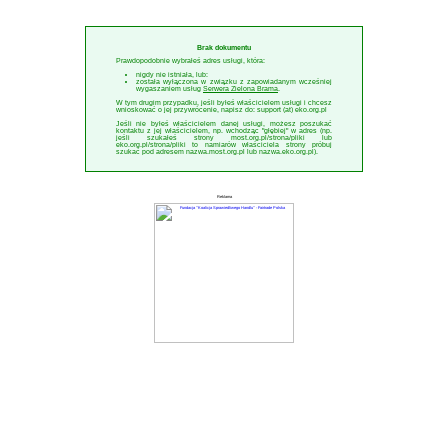
Brak dokumentu
Prawdopodobnie wybrałeś adres usługi, która:
nigdy nie istniała, lub:
została wyłączona w związku z zapowiadanym wcześniej
wygaszaniem usług
Serwera Zielona Brama
.
W tym drugim przypadku, jeśli byłeś właścicielem usługi i chcesz
wnioskować o jej przywrócenie, napisz do: support (at) eko.org.pl
Jeśli nie byłeś właścicielem danej usługi, możesz poszukać
kontaktu z jej właścicielem, np. wchodząc "głębiej" w adres (np.
jeśli szukałeś strony most.org.pl/strona/pliki lub
eko.org.pl/strona/pliki to namiarów właściciela strony próbuj
szukać pod adresem nazwa.most.org.pl lub nazwa.eko.org.pl).
Reklama